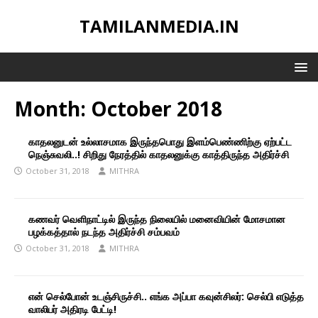
TAMILANMEDIA.IN
Month:
October 2018
காதலனுடன் உல்லாசமாக இருந்தபொது இளம்பெண்ணிற்கு ஏற்பட்ட
நெஞ்சுவலி..! சிறிது நேரத்தில் காதலனுக்கு காத்திருந்த அதிர்ச்சி
October 31, 2018
MITHRA
கணவர் வெளிநாட்டில் இருந்த நிலையில் மனைவியின் மோசமான
பழக்கத்தால் நடந்த அதிர்ச்சி சம்பவம்
October 31, 2018
MITHRA
என் செல்போன் உடஞ்சிருச்சி.. எங்க அப்பா கவுன்சிலர்: செல்பி எடுத்த
வாலிபர் அதிரடி பேட்டி!