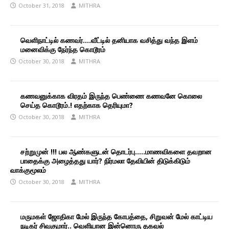
October 31, 2018
MITHRA
வெளிநாட்டில் கணவர்….வீட்டில் தனியாக வசித்து வந்த இளம்
மனைவிக்கு நேர்ந்த கொடூரம்
October 30, 2018
MITHRA
கணவனுக்காக விரதம் இருந்த பெண்ணை கணவனே கொலை
செய்த கொடூரம்.! எதற்காக தெரியுமா?
October 30, 2018
MITHRA
சற்றுமுன் !!! பல ஆண்களுடன் தொடர்பு…..மாணவிகளை தவறான
பாதைக்கு அழைத்தது யார்? நிர்மலா தேவியின் திடுக்கிடும்
வாக்குமூலம்
October 30, 2018
MITHRA
மருமகள் ஜோதிகா மேல் இருந்த கோபத்தை, சிறுவன் மேல் காட்டிய
நடிகர் சிவகுமார்.. வெளியான இன்னொரு தகவல்