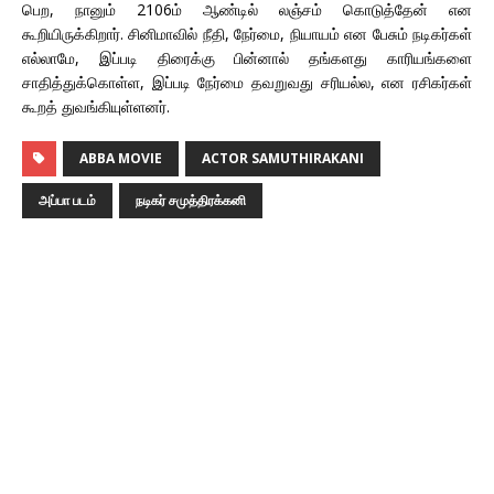
பெற, நானும் 2106ம் ஆண்டில் லஞ்சம் கொடுத்தேன் என
கூறியிருக்கிறார். சினிமாவில் நீதி, நேர்மை, நியாயம் என பேசும் நடிகர்கள்
எல்லாமே, இப்படி திரைக்கு பின்னால் தங்களது காரியங்களை
சாதித்துக்கொள்ள, இப்படி நேர்மை தவறுவது சரியல்ல, என ரசிகர்கள்
கூறத் துவங்கியுள்ளனர்.
ABBA MOVIE
ACTOR SAMUTHIRAKANI
அப்பா படம்
நடிகர் சமுத்திரக்கனி