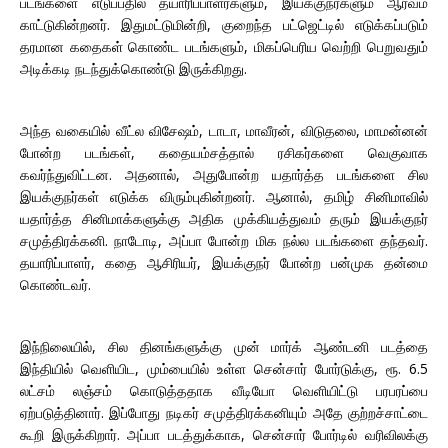
படங்களை எடுப்பதில் தயாரிப்பாளர்களும், இயக்குநர்களும் ஆர்வம்
காட்டுகின்றனர். இதுமட்டுமின்றி, குறைந்த பட்ஜெட்டில் எடுக்கப்படும்
தரமான கதைகள் கொண்ட படங்களும், மிகப்பெரிய வெற்றி பெறுவதும்
அடிக்கடி நடந்துக்கொண்டு இருக்கிறது.
அந்த வகையில் வீட்ல விசேஷம், டாடா, மாவீரன், விடுதலை, மாமன்னன்
போன்ற படங்கள், கதையம்சத்தால் ரசிகர்களை வெகுவாக
கவர்ந்துவிட்டன. அதனால், அதுபோன்ற யதார்த்த படங்களை சில
இயக்குநர்கள் எடுக்க விரும்புகின்றனர். ஆனால், தமிழ் சினிமாவில்
யதார்த்த சினிமாக்களுக்கு அதிக முக்கியத்துவம் தரும் இயக்குநர்
சமுத்திரக்கனி. நாடோடி, அப்பா போன்ற மிக நல்ல படங்களை தந்தவர்.
தயாரிப்பாளர், கதை ஆசிரியர், இயக்குநர் போன்ற பன்முக தன்மை
கொண்டவர்.
இந்நிலையில், சில தினங்களுக்கு முன் மார்க் ஆண்டனி படத்தை
இந்தியில் வெளியிட, மும்பையில் உள்ள சென்சார் போர்டுக்கு, ரூ. 6.5
லட்சம் லஞ்சம் கொடுத்ததாக வீடியோ வெளியிட்டு பரபரப்பை
ஏற்படுத்தினார். இப்போது நடிகர் சமுத்திரக்கனியும் அதே குற்றச்சாட்டை
கூறி இருக்கிறார். அப்பா படத்துக்காக, சென்சார் போர்டில் வரிவிலக்கு